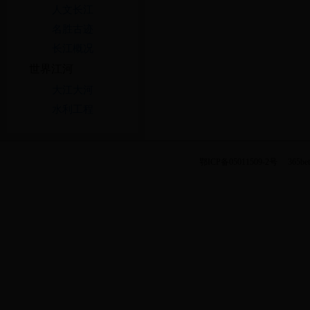
人文长江
名胜古迹
长江概况
世界江河
大江大河
水利工程
鄂ICP备05011509-2号
365