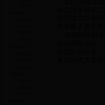
长江流域是我
学会规章
长江洪水对长江
学会信息
题组成员赴湖南
学会动态
并收集了有关资
领导讲话
通知公告
在调研过程中
专题报道
吸虫病防治所、
相关资讯
会血防办公室、
流域区域经济
单位的大力支持
相关学会信息
相关行业信息
学术工作
课题研究
科研成果
学术交流
长江概况